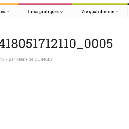
hes
Infos pratiques
Vie quotidienne
18051712110_0005
018
par
Mairie de QUINGEY