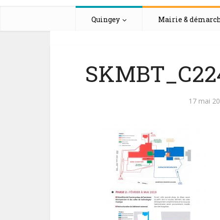
Quingey
Mairie & démarc
SKMBT_C224
17 mai 2