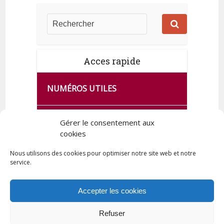
Acces rapide
NUMÉROS UTILES
CA SE PASSE À FRANCE SERVICES
Gérer le consentement aux
DE QUINGEY
cookies
Nous utilisons des cookies pour optimiser notre site web et notre
service.
PLAN DE LA COMMUNE
Accepter les cookies
Refuser
Tous droits réservés © 2023 Commune de Quingey / Création -