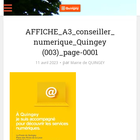
AFFICHE_A3_conseiller_
numerique_Quingey
(003)_page-0001
par
11 avril 2023
Mairie de QUINGEY