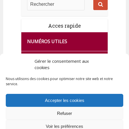
Acces rapide
NUMÉROS UTILES
CA SE PASSE À FRANCE SERVICES
Gérer le consentement aux
DE QUINGEY
cookies
Nous utilisons des cookies pour optimiser notre site web et notre
service.
PLAN DE LA COMMUNE
Accepter les cookies
Refuser
Tous droits réservés © 2023 Commune de Quingey / Création -
Hébergement : UPCT
Voir les préférences