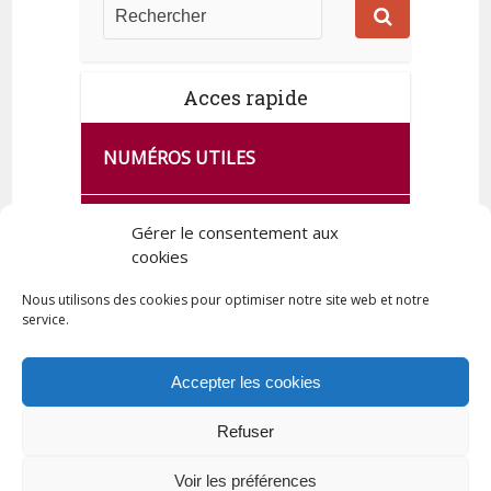
Acces rapide
NUMÉROS UTILES
CA SE PASSE À FRANCE SERVICES
Gérer le consentement aux
DE QUINGEY
cookies
Nous utilisons des cookies pour optimiser notre site web et notre
service.
PLAN DE LA COMMUNE
Accepter les cookies
Refuser
Tous droits réservés © 2023 Commune de Quingey / Création -
Hébergement : UPCT
Voir les préférences