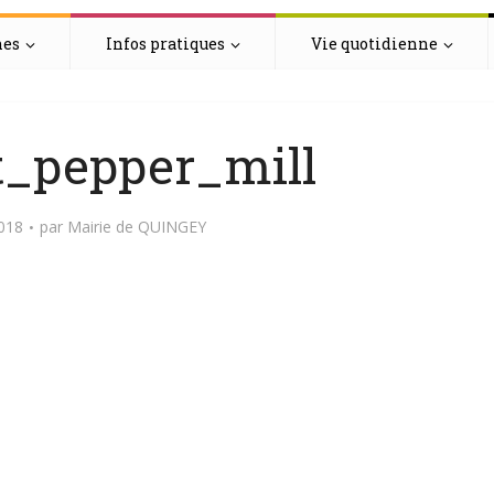
hes
Infos pratiques
Vie quotidienne
_pepper_mill
2018
par
Mairie de QUINGEY