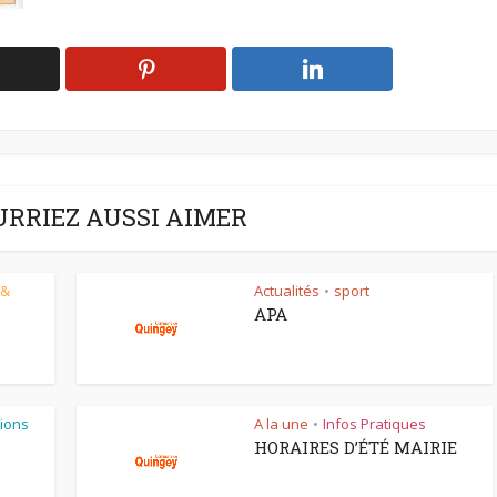
URRIEZ AUSSI AIMER
 &
Actualités
sport
•
APA
ions
A la une
Infos Pratiques
•
HORAIRES D’ÉTÉ MAIRIE