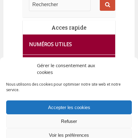
Acces rapide
NUMÉROS UTILES
CA SE PASSE À FRANCE SERVICES
Gérer le consentement aux
DE QUINGEY
cookies
Nous utilisons des cookies pour optimiser notre site web et notre
service.
PLAN DE LA COMMUNE
Accepter les cookies
Refuser
Tous droits réservés © 2023 Commune de Quingey / Création -
Hébergement : UPCT
Voir les préférences