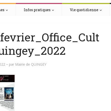
hes
Infos pratiques
Vie quotidienne
evrier_Office_Cult
uingey_2022
2022
par
Mairie de QUINGEY