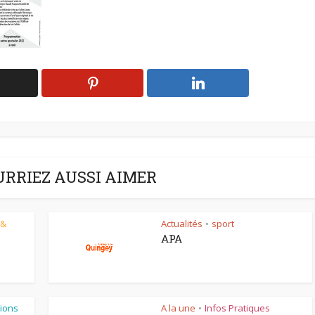
URRIEZ AUSSI AIMER
 &
Actualités
sport
•
APA
ions
A la une
Infos Pratiques
•