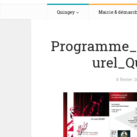
Quingey
Mairie & démarc
Programme_f
urel_Q
8 février 