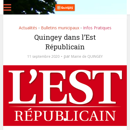
Actualités
Bulletins municipaux
Infos Pratiques
•
•
Quingey dans l’Est
Républicain
par
11 septembre 2020
Mairie de QUINGEY