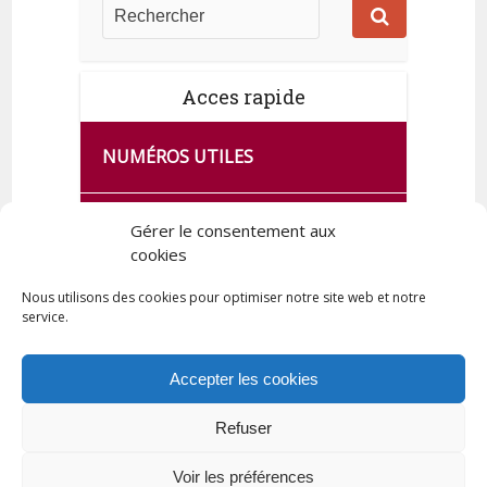
Acces rapide
NUMÉROS UTILES
CA SE PASSE À FRANCE SERVICES
Gérer le consentement aux
DE QUINGEY
cookies
Nous utilisons des cookies pour optimiser notre site web et notre
service.
PLAN DE LA COMMUNE
Accepter les cookies
Refuser
Tous droits réservés © 2023 Commune de Quingey / Création -
Hébergement : UPCT
Voir les préférences