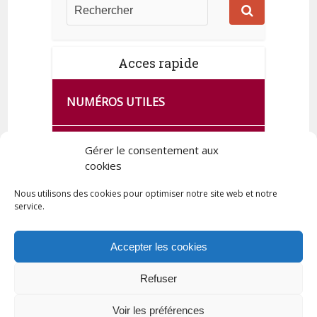
Acces rapide
NUMÉROS UTILES
CA SE PASSE À FRANCE SERVICES
Gérer le consentement aux
DE QUINGEY
cookies
Nous utilisons des cookies pour optimiser notre site web et notre
service.
PLAN DE LA COMMUNE
Accepter les cookies
Refuser
Tous droits réservés © 2023 Commune de Quingey / Création -
Hébergement : UPCT
Voir les préférences