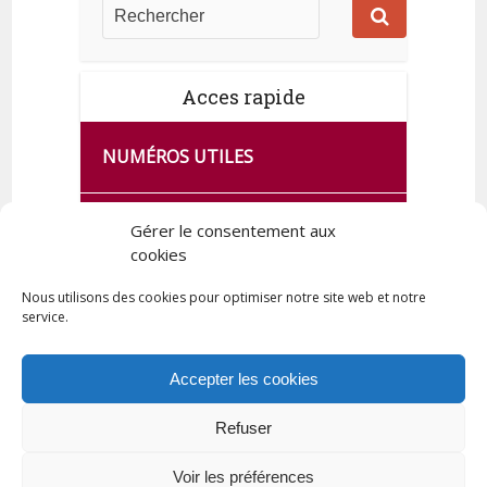
Acces rapide
NUMÉROS UTILES
CA SE PASSE À FRANCE SERVICES
Gérer le consentement aux
DE QUINGEY
cookies
Nous utilisons des cookies pour optimiser notre site web et notre
service.
PLAN DE LA COMMUNE
Accepter les cookies
Refuser
Tous droits réservés © 2023 Commune de Quingey / Création -
Hébergement : UPCT
Voir les préférences