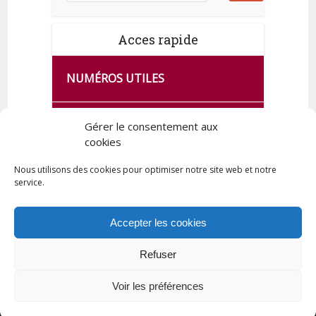
Acces rapide
NUMÉROS UTILES
CA SE PASSE À FRANCE SERVICES
Gérer le consentement aux
DE QUINGEY
cookies
Nous utilisons des cookies pour optimiser notre site web et notre
service.
PLAN DE LA COMMUNE
Accepter les cookies
Refuser
Tous droits réservés © 2023 Commune de Quingey / Création -
Hébergement : UPCT
Voir les préférences
Plan du site
Mentions légales
Politique de confidentialité