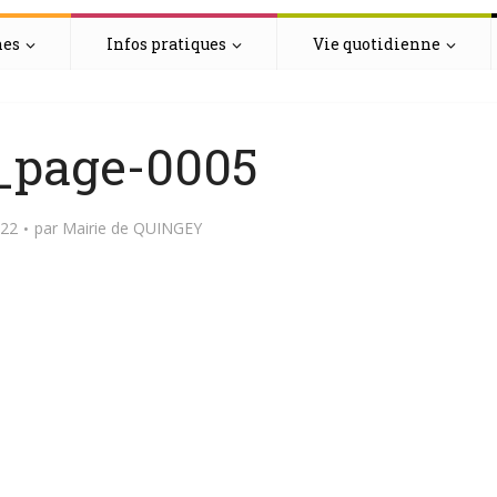
hes
Infos pratiques
Vie quotidienne
_page-0005
022
par
Mairie de QUINGEY