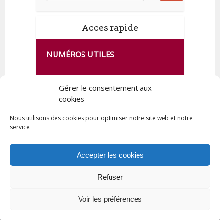
Acces rapide
NUMÉROS UTILES
CA SE PASSE À FRANCE SERVICES
Gérer le consentement aux
DE QUINGEY
cookies
Nous utilisons des cookies pour optimiser notre site web et notre
service.
PLAN DE LA COMMUNE
Accepter les cookies
Refuser
Tous droits réservés © 2023 Commune de Quingey / Création -
Hébergement : UPCT
Voir les préférences
Plan du site
Mentions légales
Politique de confidentialité