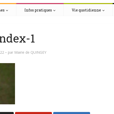
hes
Infos pratiques
Vie quotidienne
index-1
022
par
Mairie de QUINGEY