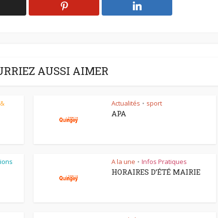
URRIEZ AUSSI AIMER
 &
Actualités
sport
•
APA
ions
A la une
Infos Pratiques
•
HORAIRES D’ÉTÉ MAIRIE