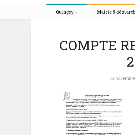
Quingey
Mairie & démarc
COMPTE REN
2
23 novembre