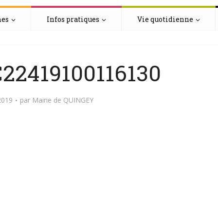
hes
Infos pratiques
Vie quotidienne
2419100116130
2019
par
Mairie de QUINGEY