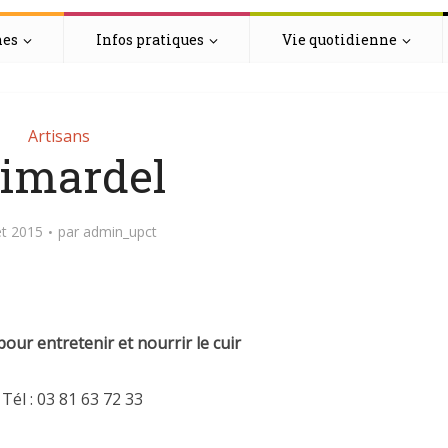
hes
Infos pratiques
Vie quotidienne
Artisans
imardel
let 2015
par
admin_upct
pour entretenir et nourrir le cuir
Tél : 03 81 63 72 33