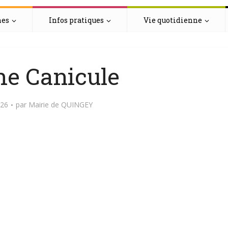
hes
Infos pratiques
Vie quotidienne
he Canicule
026
par
Mairie de QUINGEY