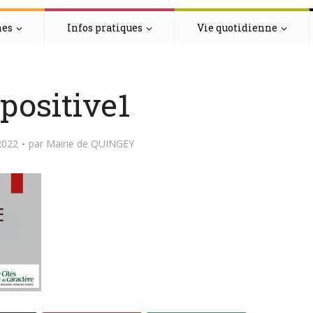
hes
Infos pratiques
Vie quotidienne
positive1
2022
par
Mairie de QUINGEY