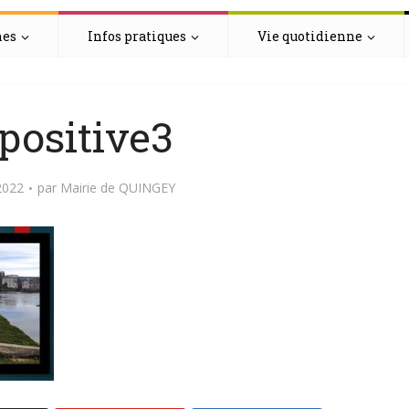
hes
Infos pratiques
Vie quotidienne
positive3
2022
par
Mairie de QUINGEY