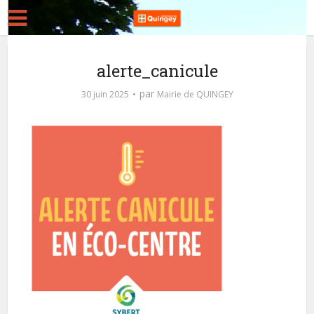
alerte_canicule
par
30 juin 2025
Mairie de QUINGEY