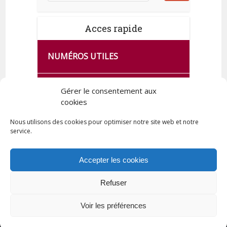
Acces rapide
NUMÉROS UTILES
CA SE PASSE À FRANCE SERVICES
Gérer le consentement aux
DE QUINGEY
cookies
Nous utilisons des cookies pour optimiser notre site web et notre
service.
PLAN DE LA COMMUNE
Accepter les cookies
Refuser
Tous droits réservés © 2023 Commune de Quingey / Création -
Hébergement : UPCT
Voir les préférences
Plan du site
Mentions légales
Politique de confidentialité