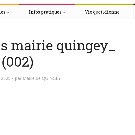
hes
Infos pratiques
Vie quotidienne
tés mairie quingey_
(002)
 2025
par
Mairie de QUINGEY