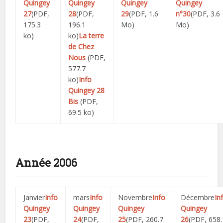
Quingey
Quingey
Quingey
Quingey
27
(PDF,
28
(PDF,
29
(PDF, 1.6
n°30
(PDF, 3.6
175.3
196.1
Mo)
Mo)
ko)
ko)
La terre
de Chez
Nous
(PDF,
577.7
ko)
Info
Quingey 28
Bis
(PDF,
69.5 ko)
Année 2006
Janvier
Info
mars
Info
Novembre
Info
Décembre
In
Quingey
Quingey
Quingey
Quingey
23
(PDF,
24
(PDF,
25
(PDF, 260.7
26
(PDF, 658.