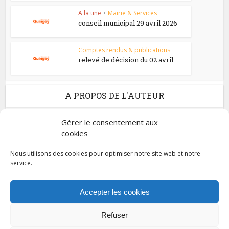
A la une
•
Mairie & Services
conseil municipal 29 avril 2026
Comptes rendus & publications
relevé de décision du 02 avril
A PROPOS DE L'AUTEUR
Gérer le consentement aux
admin_upct
cookies
Nous utilisons des cookies pour optimiser notre site web et notre
service.
Voir tous les articles
Accepter les cookies
Refuser
Tous droits réservés © 2023 Commune de Quingey / Création -
Hébergement : UPCT