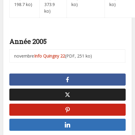
198.7 ko)
373.9
ko)
ko)
ko)
Année 2005
novembre
Info Quingey 22
(PDF, 251 ko)