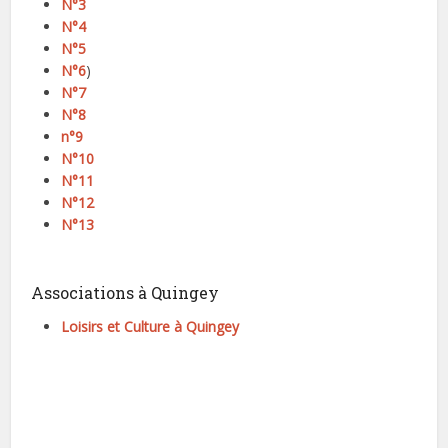
N°3
N°4
N°5
N°6
)
N°7
N°8
n°9
N°10
N°11
N°12
N°13
Associations à Quingey
Loisirs et Culture à Quingey