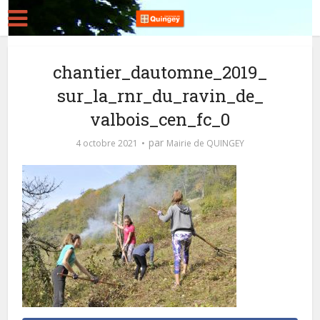
chantier_dautomne_2019_
sur_la_rnr_du_ravin_de_
valbois_cen_fc_0
par
4 octobre 2021
Mairie de QUINGEY