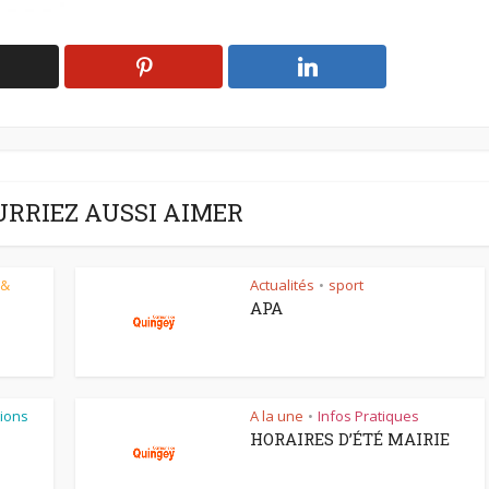
URRIEZ AUSSI AIMER
 &
Actualités
sport
•
APA
ions
A la une
Infos Pratiques
•
HORAIRES D’ÉTÉ MAIRIE