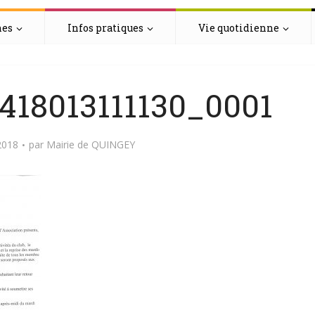
hes
Infos pratiques
Vie quotidienne
18013111130_0001
2018
par
Mairie de QUINGEY