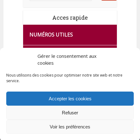
Acces rapide
NUMÉROS UTILES
CA SE PASSE À FRANCE SERVICES
Gérer le consentement aux
DE QUINGEY
cookies
Nous utilisons des cookies pour optimiser notre site web et notre
service.
PLAN DE LA COMMUNE
Accepter les cookies
Refuser
Tous droits réservés © 2023 Commune de Quingey / Création -
Hébergement : UPCT
Voir les préférences
Plan du site
Mentions légales
Politique de confidentialité