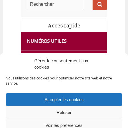
Acces rapide
NUMÉROS UTILES
CA SE PASSE À FRANCE SERVICES
Gérer le consentement aux
DE QUINGEY
cookies
Nous utilisons des cookies pour optimiser notre site web et notre
service.
PLAN DE LA COMMUNE
Accepter les cookies
Refuser
Tous droits réservés © 2023 Commune de Quingey / Création -
Hébergement : UPCT
Voir les préférences