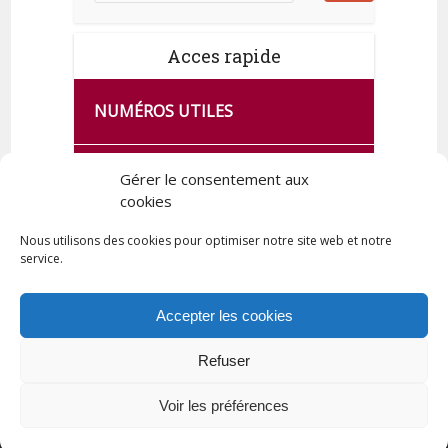
Acces rapide
NUMÉROS UTILES
CA SE PASSE À FRANCE SERVICES
Gérer le consentement aux
DE QUINGEY
cookies
Nous utilisons des cookies pour optimiser notre site web et notre
service.
PLAN DE LA COMMUNE
Accepter les cookies
Refuser
Tous droits réservés © 2023 Commune de Quingey / Création -
Hébergement : UPCT
Voir les préférences
Plan du site
Mentions légales
Politique de confidentialité