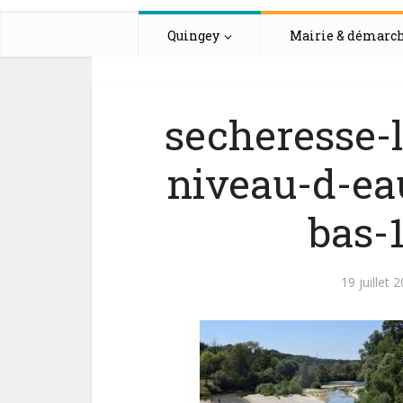
Quingey
Mairie & démarc
secheresse-l
niveau-d-ea
bas-
19 juillet 