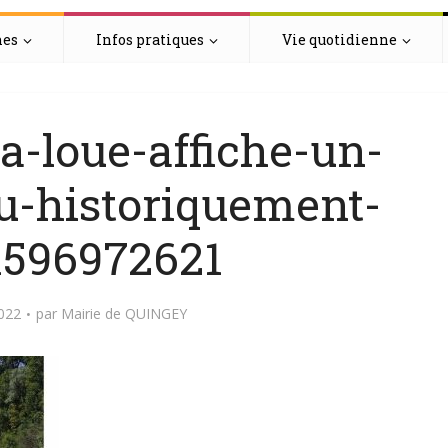
hes
Infos pratiques
Vie quotidienne
a-loue-affiche-un-
u-historiquement-
1596972621
2022
par
Mairie de QUINGEY