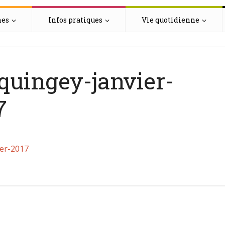
hes
Infos pratiques
Vie quotidienne
-quingey-janvier-
7
ier-2017