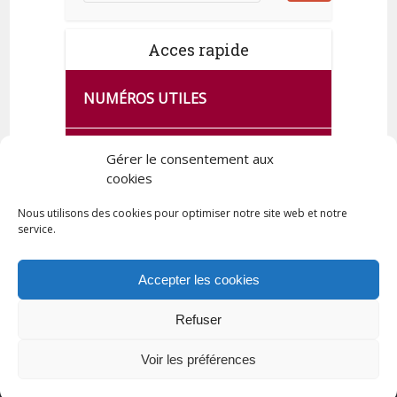
Acces rapide
NUMÉROS UTILES
CA SE PASSE À FRANCE SERVICES
Gérer le consentement aux
DE QUINGEY
cookies
Nous utilisons des cookies pour optimiser notre site web et notre
service.
PLAN DE LA COMMUNE
Accepter les cookies
Refuser
Tous droits réservés © 2023 Commune de Quingey / Création -
Hébergement : UPCT
Voir les préférences
Plan du site
Mentions légales
Politique de confidentialité