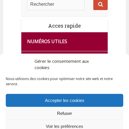
Acces rapide
NUMÉROS UTILES
CA SE PASSE À FRANCE SERVICES
Gérer le consentement aux
DE QUINGEY
cookies
Nous utilisons des cookies pour optimiser notre site web et notre
service.
PLAN DE LA COMMUNE
Accepter les cookies
Refuser
Tous droits réservés © 2023 Commune de Quingey / Création -
Hébergement : UPCT
Voir les préférences