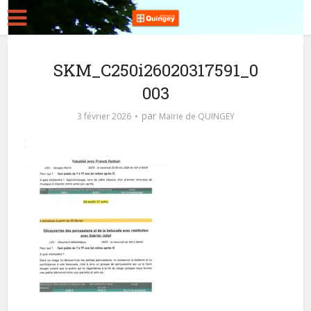
SKM_C250i26020317591_0
003
par
3 février 2026
Mairie de QUINGEY