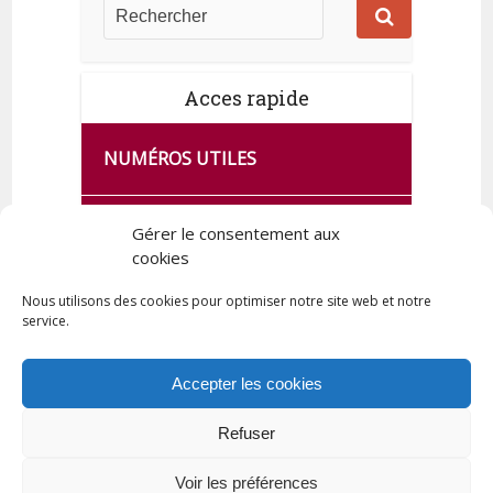
Acces rapide
NUMÉROS UTILES
CA SE PASSE À FRANCE SERVICES
Gérer le consentement aux
DE QUINGEY
cookies
Nous utilisons des cookies pour optimiser notre site web et notre
service.
PLAN DE LA COMMUNE
Accepter les cookies
Refuser
Tous droits réservés © 2023 Commune de Quingey / Création -
Hébergement : UPCT
Voir les préférences