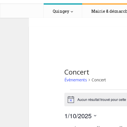
Quingey
Mairie & démarc
Concert
Évènements
Concert
Évènement
Aucun résultat trouvé pour cett
Notice
1/10/2025
Sélectionnez