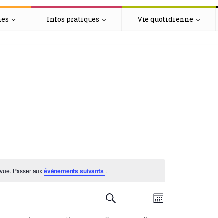
hes
Infos pratiques
Vie quotidienne
s
e vue. Passer aux
évènements suivants
.
R
N
Recherche
Mois