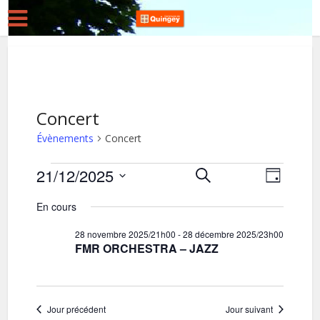
Concert
Évènements
Concert
Évènements
21/12/2025
R
N
Recherche
Jour
for
Sélectionnez
a
e
En cours
une
v
21
c
date.
28 novembre 2025/21h00
-
28 décembre 2025/23h00
i
décembre
h
FMR ORCHESTRA – JAZZ
g
2025
e
a
r
t
c
Jour précédent
Jour suivant