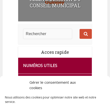
t
CONSEIL MUNICIPAL
s
Acces rapide
NUMÉROS UTILES
CA SE PASSE À FRANCE SERVICES
Gérer le consentement aux
DE QUINGEY
cookies
Nous utilisons des cookies pour optimiser notre site web et notre
service.
PLAN DE LA COMMUNE