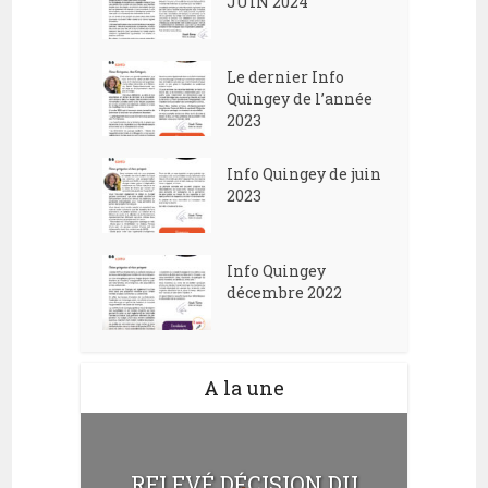
JUIN 2024
e
d
n
e
t
Le dernier Info
v
Quingey de l’année
2023
u
e
Info Quingey de juin
s
2023
É
v
Info Quingey
décembre 2022
è
n
e
A la une
m
e
n
RELEVÉ DÉCISION DU