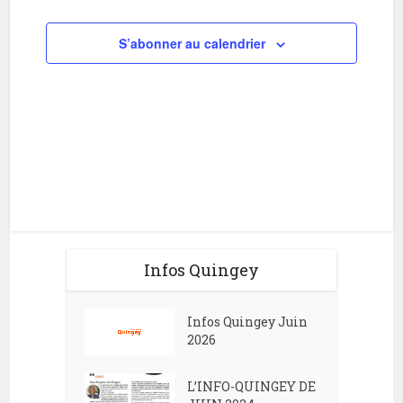
i
h
o
S’abonner au calendrier
e
n
e
d
t
e
n
v
a
u
v
e
i
s
g
É
Infos Quingey
v
a
è
t
Infos Quingey Juin
n
i
2026
e
o
m
L’INFO-QUINGEY DE
n