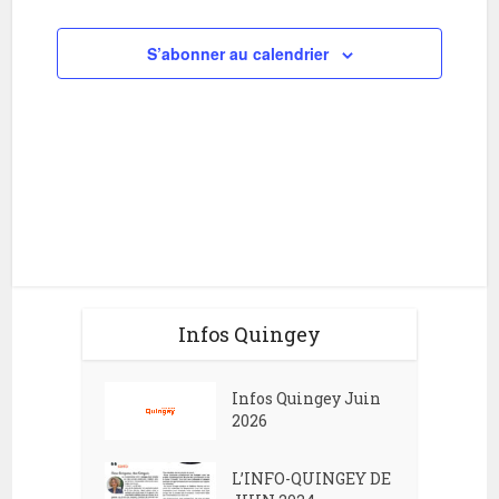
i
h
o
S’abonner au calendrier
e
n
e
d
t
e
n
v
a
u
v
e
i
s
g
É
Infos Quingey
v
a
è
t
Infos Quingey Juin
n
i
2026
e
o
m
L’INFO-QUINGEY DE
n