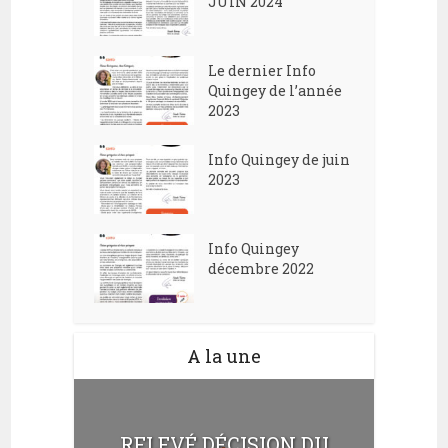
JUIN 2024
e
d
n
e
t
Le dernier Info
v
Quingey de l’année
2023
u
e
Info Quingey de juin
s
2023
É
v
Info Quingey
décembre 2022
è
n
e
A la une
m
e
n
RELEVÉ DÉCISION DU