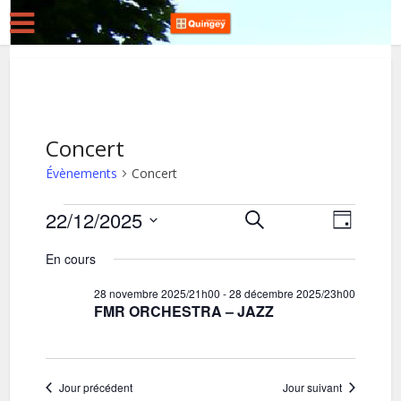
Concert
Évènements
Concert
Évènements
22/12/2025
R
N
Recherche
Jour
for
Sélectionnez
a
e
En cours
une
v
22
c
date.
28 novembre 2025/21h00
-
28 décembre 2025/23h00
i
décembre
h
FMR ORCHESTRA – JAZZ
g
2025
e
a
r
t
c
Jour précédent
Jour suivant