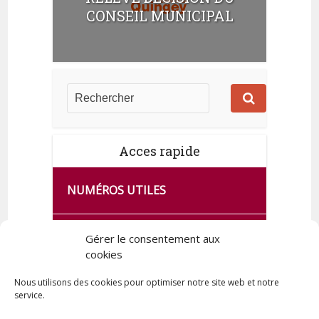
t
CONSEIL MUNICIPAL
s
Acces rapide
NUMÉROS UTILES
CA SE PASSE À FRANCE SERVICES
Gérer le consentement aux
DE QUINGEY
cookies
Nous utilisons des cookies pour optimiser notre site web et notre
service.
PLAN DE LA COMMUNE