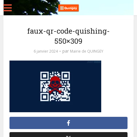
faux-qr-code-quishing-
550×309
par
6 janvier 2024
Mairie de QUINGEY