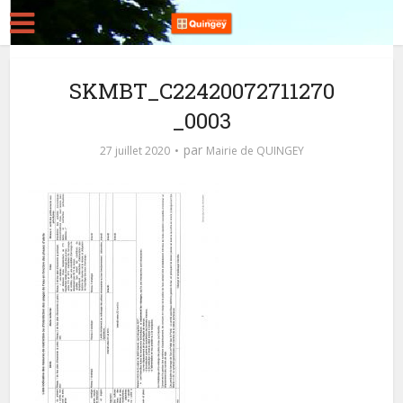
SKMBT_C22420072711270
_0003
par
27 juillet 2020
Mairie de QUINGEY