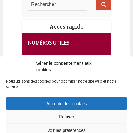
Acces rapide
NUMÉROS UTILES
CA SE PASSE À FRANCE SERVICES
Gérer le consentement aux
DE QUINGEY
cookies
Nous utilisons des cookies pour optimiser notre site web et notre
service.
PLAN DE LA COMMUNE
Accepter les cookies
Refuser
Tous droits réservés © 2023 Commune de Quingey / Création -
Hébergement : UPCT
Voir les préférences