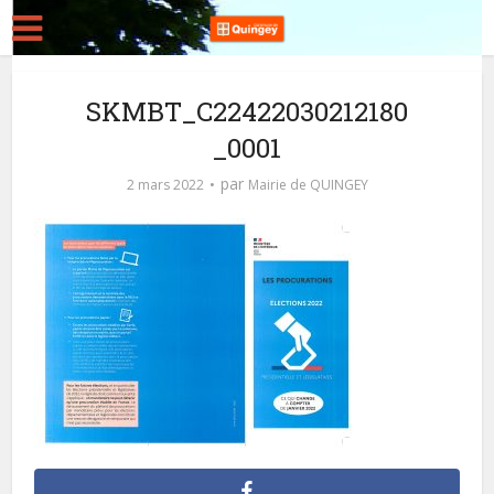
SKMBT_C22422030212180
_0001
par
2 mars 2022
Mairie de QUINGEY