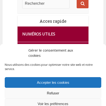
Acces rapide
NUMÉROS UTILES
CA SE PASSE À FRANCE SERVICES
Gérer le consentement aux
DE QUINGEY
cookies
Nous utilisons des cookies pour optimiser notre site web et notre
service.
PLAN DE LA COMMUNE
Accepter les cookies
Refuser
Tous droits réservés © 2023 Commune de Quingey / Création -
Hébergement : UPCT
Voir les préférences