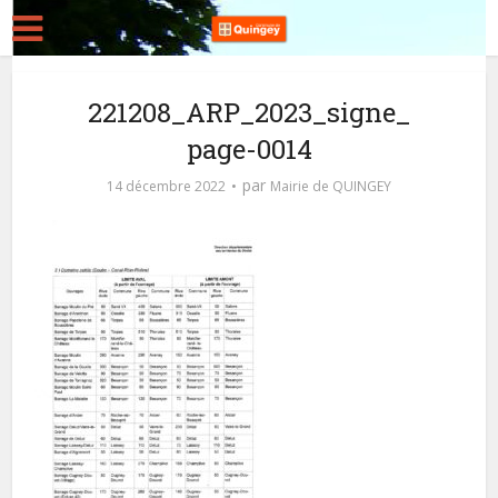
221208_ARP_2023_signe_
page-0014
par
14 décembre 2022
Mairie de QUINGEY