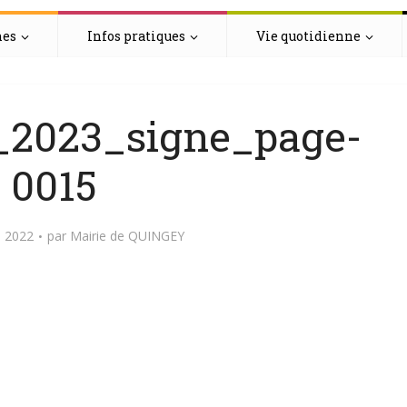
hes
Infos pratiques
Vie quotidienne
2023_signe_page-
0015
 2022
par
Mairie de QUINGEY