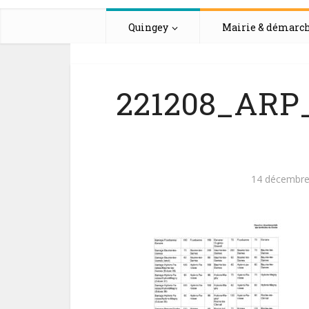
Quingey
Mairie & démarc
221208_ARP_
14 décembre