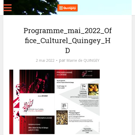
Programme_mai_2022_Of
fice_Culturel_Quingey_H
D
par
2 mai 2022
Mairie de QUINGEY