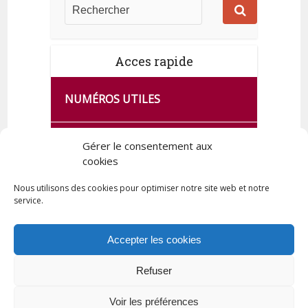
Acces rapide
NUMÉROS UTILES
CA SE PASSE À FRANCE SERVICES
Gérer le consentement aux
DE QUINGEY
cookies
Nous utilisons des cookies pour optimiser notre site web et notre
service.
PLAN DE LA COMMUNE
Accepter les cookies
Refuser
Tous droits réservés © 2023 Commune de Quingey / Création -
Hébergement : UPCT
Voir les préférences