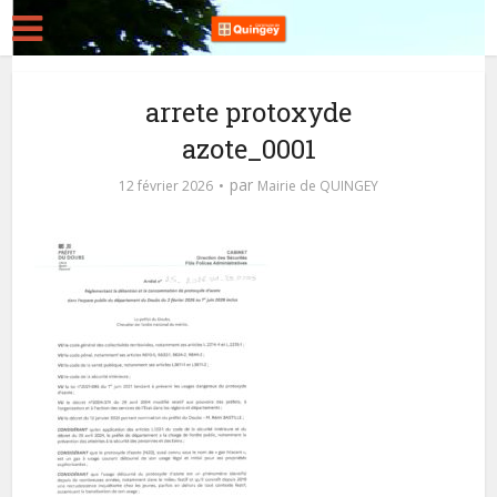
arrete protoxyde
azote_0001
par
12 février 2026
Mairie de QUINGEY