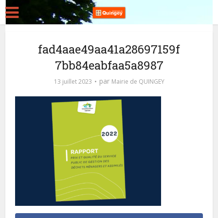
fad4aae49aa41a28697159f
7bb84eabfaa5a8987
par
13 juillet 2023
Mairie de QUINGEY