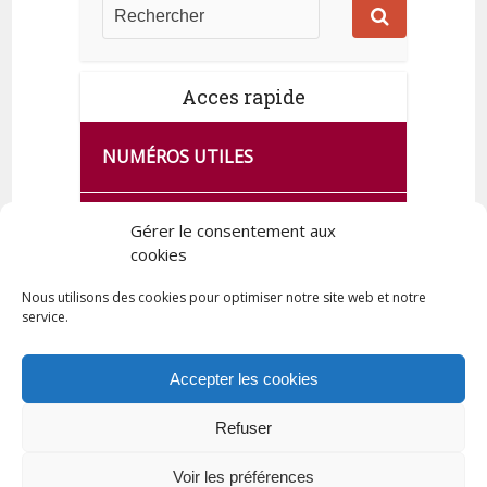
Acces rapide
NUMÉROS UTILES
CA SE PASSE À FRANCE SERVICES
Gérer le consentement aux
DE QUINGEY
cookies
Nous utilisons des cookies pour optimiser notre site web et notre
service.
PLAN DE LA COMMUNE
Accepter les cookies
Refuser
Tous droits réservés © 2023 Commune de Quingey / Création -
Hébergement : UPCT
Voir les préférences