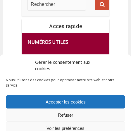
Acces rapide
NUMÉROS UTILES
CA SE PASSE À FRANCE SERVICES
Gérer le consentement aux
DE QUINGEY
cookies
Nous utilisons des cookies pour optimiser notre site web et notre
service.
PLAN DE LA COMMUNE
Accepter les cookies
Refuser
Tous droits réservés © 2023 Commune de Quingey / Création -
Hébergement : UPCT
Voir les préférences