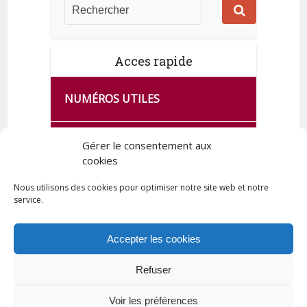
Acces rapide
NUMÉROS UTILES
CA SE PASSE À FRANCE SERVICES
Gérer le consentement aux
DE QUINGEY
cookies
Nous utilisons des cookies pour optimiser notre site web et notre
service.
PLAN DE LA COMMUNE
Accepter les cookies
Refuser
Tous droits réservés © 2023 Commune de Quingey / Création -
Hébergement : UPCT
Voir les préférences