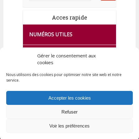
Acces rapide
NUMÉROS UTILES
CA SE PASSE À FRANCE SERVICES
Gérer le consentement aux
DE QUINGEY
cookies
Nous utilisons des cookies pour optimiser notre site web et notre
service.
PLAN DE LA COMMUNE
Accepter les cookies
Refuser
Tous droits réservés © 2023 Commune de Quingey / Création -
Hébergement : UPCT
Voir les préférences
Plan du site
Mentions légales
Politique de confidentialité